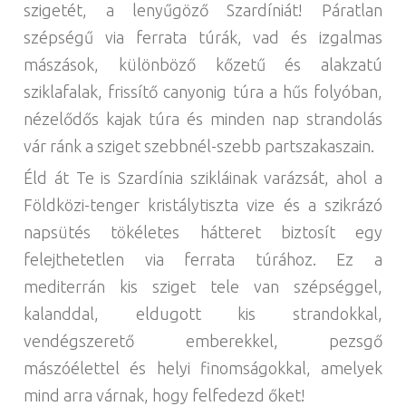
szigetét, a lenyűgöző Szardíniát! Páratlan
szépségű via ferrata túrák, vad és izgalmas
mászások, különböző kőzetű és alakzatú
sziklafalak, frissítő canyonig túra a hűs folyóban,
nézelődős kajak túra és minden nap strandolás
vár ránk a sziget szebbnél-szebb partszakaszain.
Éld át Te is Szardínia szikláinak varázsát, ahol a
Földközi-tenger kristálytiszta vize és a szikrázó
napsütés tökéletes hátteret biztosít egy
felejthetetlen via ferrata túrához. Ez a
mediterrán kis sziget tele van szépséggel,
kalanddal, eldugott kis strandokkal,
vendégszerető emberekkel, pezsgő
mászóélettel és helyi finomságokkal, amelyek
mind arra várnak, hogy felfedezd őket!