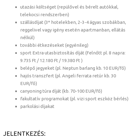
utazási költséget (repülővel és bérelt autókkal,
telekocsi rendszerben)
szállásdíjat (3* hotelekben, 2-3-4 ágyas szobákban,
reggelivel vagy igény esetén apartmanban, ellátás
nélkül)
további étkezéseket (egyénileg)
sport Extra utasbiztosítás díját (Felnőtt pl. 8 napra:
9.735 Ft / 12.180 Ft / 19.380 Ft )
belépő jegyeket (pl. Neptun barlang kb. 10 EUR/fő)
hajós transzfert (pl. Angeli ferrata retúr kb. 30
EUR/fő)
canyoning túra díját (kb. 70-100 EUR/fő)
fakultatív programokat (pl. vizi sport eszköz bérlés)
parkolási díjakat
JELENTKEZÉS: