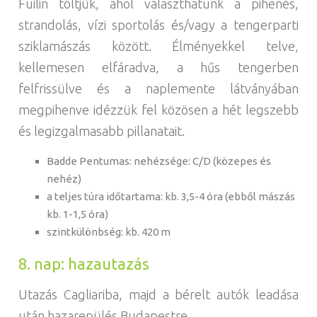
Fuilin töltjük, ahol választhatunk a pihenés,
strandolás, vízi sportolás és/vagy a tengerparti
sziklamászás között. Élményekkel telve,
kellemesen elfáradva, a hűs tengerben
felfrissülve és a naplemente látványában
megpihenve idézzük fel közösen a hét legszebb
és legizgalmasabb pillanatait.
Badde Pentumas: nehézsége: C/D (közepes és
nehéz)
a teljes túra időtartama: kb. 3,5-4 óra (ebből mászás
kb. 1-1,5 óra)
szintkülönbség: kb. 420 m
8. nap: hazautazás
Utazás Cagliariba, majd a bérelt autók leadása
után hazarepülés Budapestre.