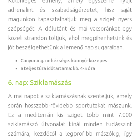
Különleges élmény, amely egyszerre nyújt
adrenalint és szabadságérzetet, hisz saját
magunkon tapasztalhatjuk meg a sziget nyers
szépségét. A délutánt és mai vacsoránkat egy
közeli strandon töltjük, ahol megpihenhetünk és
jót beszélgethetünk a lemenő nap sugaraiban.
Canyoning: nehézsége: könnyű-közepes
a teljes túra időtartama: kb. 4-5 óra
6. nap: Sziklamászás
A mai napot a sziklamászásnak szenteljük, amely
során hosszabb-rövidebb sportutakat mászunk.
Ez a mediterrán kis sziget több mint 7.000
sziklamászó útvonalat kínál minden tudásszint
számára, kezdőtől a legprofibb mászókig, így