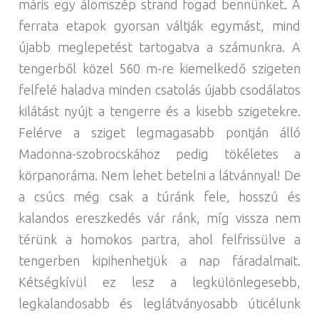
máris egy álomszép strand fogad bennünket. A
ferrata etapok gyorsan váltják egymást, mind
újabb meglepetést tartogatva a számunkra. A
tengerből közel 560 m-re kiemelkedő szigeten
felfelé haladva minden csatolás újabb csodálatos
kilátást nyújt a tengerre és a kisebb szigetekre.
Felérve a sziget legmagasabb pontján álló
Madonna-szobrocskához pedig tökéletes a
körpanoráma. Nem lehet betelni a látvánnyal! De
a csúcs még csak a túránk fele, hosszú és
kalandos ereszkedés vár ránk, míg vissza nem
térünk a homokos partra, ahol felfrissülve a
tengerben kipihenhetjük a nap fáradalmait.
Kétségkívül ez lesz a legkülönlegesebb,
legkalandosabb és leglátványosabb úticélunk