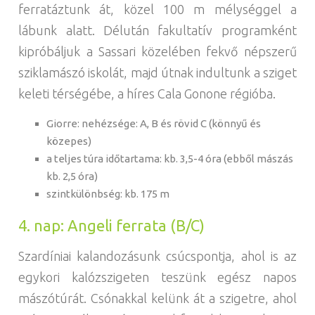
ferratáztunk át, közel 100 m mélységgel a
lábunk alatt. Délután fakultatív programként
kipróbáljuk a Sassari közelében fekvő népszerű
sziklamászó iskolát, majd útnak indultunk a sziget
keleti térségébe, a híres Cala Gonone régióba.
Giorre: nehézsége: A, B és rövid C (könnyű és
közepes)
a teljes túra időtartama: kb. 3,5-4 óra (ebből mászás
kb. 2,5 óra)
szintkülönbség: kb. 175 m
4. nap: Angeli ferrata (B/C)
Szardíniai kalandozásunk csúcspontja, ahol is az
egykori kalózszigeten teszünk egész napos
mászótúrát. Csónakkal kelünk át a szigetre, ahol