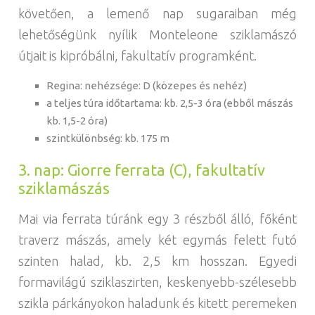
követően, a lemenő nap sugaraiban még
lehetőségünk nyílik Monteleone sziklamászó
útjait is kipróbálni, fakultatív programként.
Regina: nehézsége: D (közepes és nehéz)
a teljes túra időtartama: kb. 2,5-3 óra (ebből mászás
kb. 1,5-2 óra)
szintkülönbség: kb. 175 m
3. nap: Giorre ferrata (C), fakultatív
sziklamászás
Mai via ferrata túránk egy 3 részből álló, főként
traverz mászás, amely két egymás felett futó
szinten halad, kb. 2,5 km hosszan. Egyedi
formavilágú sziklaszirten, keskenyebb-szélesebb
szikla párkányokon haladunk és kitett peremeken