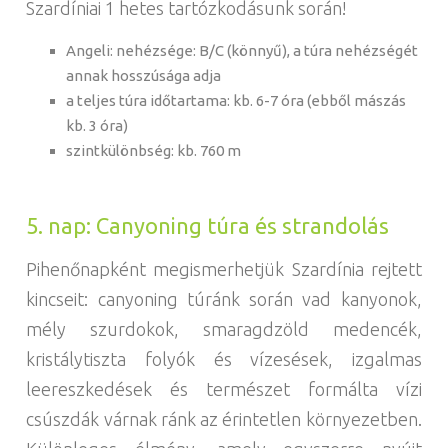
Szardíniai 1 hetes tartózkodásunk során!
Angeli: nehézsége: B/C (könnyű), a túra nehézségét
annak hosszúsága adja
a teljes túra időtartama: kb. 6-7 óra (ebből mászás
kb. 3 óra)
szintkülönbség: kb. 760 m
5. nap: Canyoning túra és strandolás
Pihenőnapként megismerhetjük Szardínia rejtett
kincseit: canyoning túránk során vad kanyonok,
mély szurdokok, smaragdzöld medencék,
kristálytiszta folyók és vízesések, izgalmas
leereszkedések és természet formálta vízi
csúszdák várnak ránk az érintetlen környezetben.