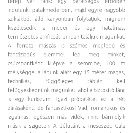
terep vár ránk: egy barátságos erdőben
indulunk, patakmederben, majd egyre nagyobb
sziklákból álló kanyonban folytatjuk, mígnem
kiszélesedik a meder és egy hatalmas,
természetes amfiteátrumban találjuk magunkat.
A ferrata mászás is számos meglepő és
fantáziadús elemmel lep meg minket,
csúcspontként kilépve a semmibe, 100 m
mélységgel a lábunk alatt egy 15 méter magas,
technikás, függőleges táblán kell
felügyeskednünk magunkat, ahol a biztosító lánc
is egy kuriózum! Igazi próbatétel ez a hét
zárásaként, de fantasztikus! Vad, romantikus és
izgalmas, egészen más vidék, mint bármelyik
másik a szigeten. A délutánt a meseszép Cala