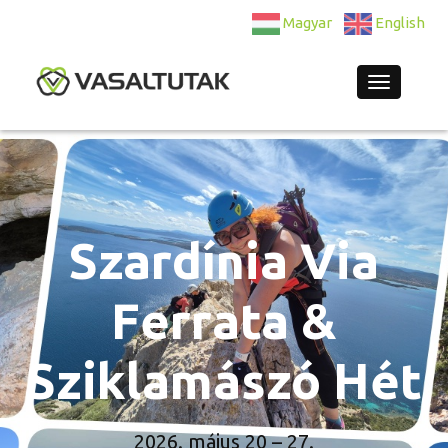
Magyar
English
Navigatio
Szardínia Via
Ferrata &
Sziklamászó Hét
2026. május 20 – 27.