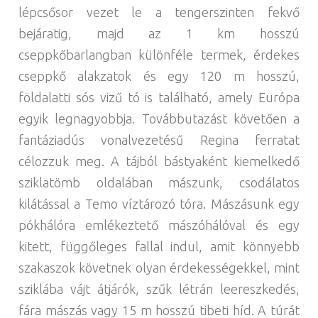
lépcsősor vezet le a tengerszinten fekvő
bejáratig, majd az 1 km hosszú
cseppkőbarlangban különféle termek, érdekes
cseppkő alakzatok és egy 120 m hosszú,
földalatti sós vizű tó is található, amely Európa
egyik legnagyobbja. Továbbutazást követően a
fantáziadús vonalvezetésű Regina ferratat
célozzuk meg. A tájból bástyaként kiemelkedő
sziklatömb oldalában mászunk, csodálatos
kilátással a Temo víztározó tóra. Mászásunk egy
pókhálóra emlékeztető mászóhálóval és egy
kitett, függőleges fallal indul, amit könnyebb
szakaszok követnek olyan érdekességekkel, mint
sziklába vájt átjárók, szűk létrán leereszkedés,
fára mászás vagy 15 m hosszú tibeti híd. A túrát