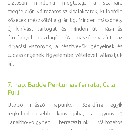
biztosan mindenki megtalálja a számára
megfelelőt. Változatos sziklaalakzatok, különféle
kőzetek mészkőtől a gránitig. Minden mászóhely
új kihívást tartogat és minden út más-más
élménnyel gazdagít. (A mászóhelyszínt az
időjárási viszonyok, a résztvevők igényeinek és
tudásszintjének figyelembe vételével választjuk
ki).
7. nap: Badde Pentumas ferrata, Cala
Fuili
Utolsó mászó napunkon Szardínia egyik
legkülönlegesebb kanyonjába, a gyönyörű
Lanaitho-völgyben ferratáztunk. Változatos